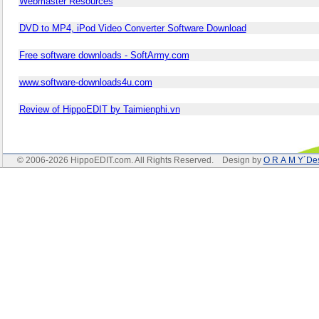
Webmaster Resources
DVD to MP4, iPod Video Converter Software Download
Free software downloads - SoftArmy.com
www.software-downloads4u.com
Review of HippoEDIT by Taimienphi.vn
© 2006-2026 HippoEDIT.com. All Rights Reserved. Design by
O R A M Y´De