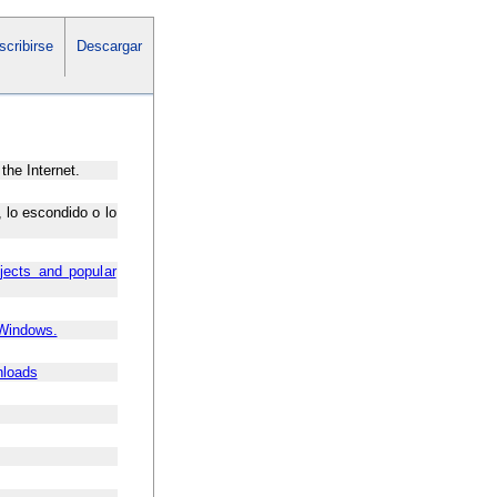
cribirse
Descargar
the Internet.
 lo escondido o lo
jects and popular
 Windows.
nloads