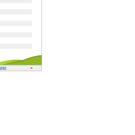
sign
.