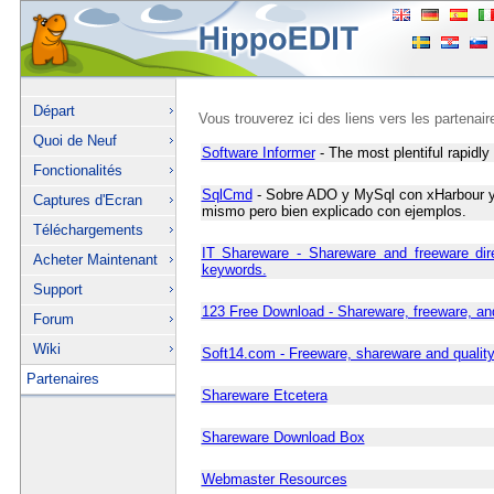
Départ
Vous trouverez ici des liens vers les partenai
Quoi de Neuf
Software Informer
- The most plentiful rapidly 
Fonctionalités
SqlCmd
- Sobre ADO y MySql con xHarbour y F
Captures d'Ecran
mismo pero bien explicado con ejemplos.
Téléchargements
IT Shareware - Shareware and freeware dir
Acheter Maintenant
keywords.
Support
123 Free Download - Shareware, freeware, an
Forum
Wiki
Soft14.com - Freeware, shareware and qualit
Partenaires
Shareware Etcetera
Shareware Download Box
Webmaster Resources