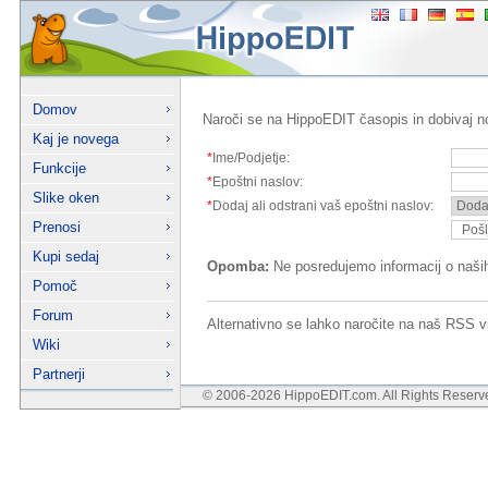
Domov
Naroči se na HippoEDIT časopis in dobivaj no
Kaj je novega
*
Ime/Podjetje:
Funkcije
*
Epoštni naslov:
Slike oken
*
Dodaj ali odstrani vaš epoštni naslov:
Prenosi
Kupi sedaj
Opomba:
Ne posredujemo informacij o naših
Pomoč
Forum
Alternativno se lahko naročite na naš RSS
Wiki
Partnerji
© 2006-2026 HippoEDIT.com. All Rights Reser