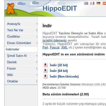
Anasayfa
İndir
Yeni Ne Var
HippoEDIT
Yazılımı Deneyin ve Satın Alın
ol
Özellikler
boyunca ücretsiz deneyebilirsiniz. Yararlı b
ücretini ödemeniz
gerekir.
Ekran Görüntüleri
Yükleyici, HippoEDIT artı varsayılan bir sö
Perl
,
Pascal
,
XML
vb.) içeren kendiliğinden açı
İndirmeler
HippoEDIT in en son sürümünü indirin 
Şimdi Satın Al
Destek
İndir (32 bit)
Forum
İndir (64 bit)
Wiki
İndir (Non-Unicode)
Ortaklar
Desteklenen İşletim Sistemi
: Windows 10/8.1/8/7
HDD alanı
: 20 MB
Beta sürüm indirmeleri (2.00)
2 ayda bir küçük sürümler yayınlamaya çalışıy