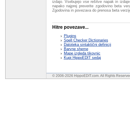
izdajo. Vsebujejo vse rešitve napak in izdaje 
napako najprej preverite zgodovino beta verz
Zgodovina in povezava do prenosa beta verzi
Hitre povezave...
Plugins
Spell Checker Dictionaries
Datoteka sintaktični definicij
Barvne sheme
Mape izgleda tikovnic
Kupi HippoEDIT sedaj
© 2006-2026 HippoEDIT.com. All Rights Reserv