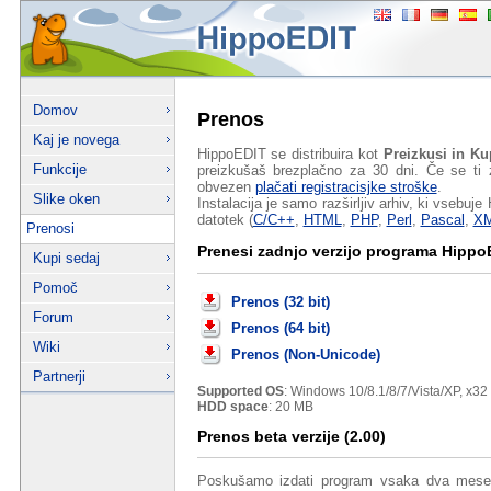
Domov
Prenos
Kaj je novega
HippoEDIT se distribuira kot
Preizkusi in K
Funkcije
preizkušaš brezplačno za 30 dni. Če se ti z
obvezen
plačati registracisjke stroške
.
Slike oken
Instalacija je samo razširljiv arhiv, ki vsebuj
datotek (
C/C++
,
HTML
,
PHP
,
Perl
,
Pascal
,
X
Prenosi
Prenesi zadnjo verzijo programa HippoE
Kupi sedaj
Pomoč
Prenos (32 bit)
Forum
Prenos (64 bit)
Wiki
Prenos (Non-Unicode)
Partnerji
Supported OS
: Windows 10/8.1/8/7/Vista/XP, x32
HDD space
: 20 MB
Prenos beta verzije (2.00)
Poskušamo izdati program vsaka dva mese