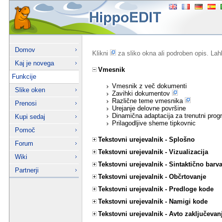
Domov
Klikni
za sliko okna ali podroben opis. Lah
Kaj je novega
Vmesnik
Funkcije
Vmesnik z več dokumenti
Slike oken
Zavihki dokumentov
Različne teme vmesnika
Prenosi
Urejanje delovne površine
Dinamična adaptacija za trenutni prog
Kupi sedaj
Prilagodljive sheme tipkovnic
Pomoč
Tekstovni urejevalnik - Splošno
Forum
Tekstovni urejevalnik - Vizualizacija
Wiki
Tekstovni urejevalnik - Sintaktično barv
Partnerji
Tekstovni urejevalnik - Občrtovanje
Tekstovni urejevalnik - Predloge kode
Tekstovni urejevalnik - Namigi kode
Tekstovni urejevalnik - Avto zaključevan