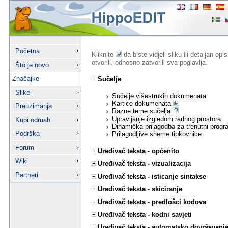
Početna
Kliknite
da biste vidjeli sliku ili detaljan op
otvorili, odnosno zatvorili sva poglavlja.
Što je novo
Značajke
Sučelje
Slike
Sučelje višestrukih dokumenata
Kartice dokumenata
Preuzimanja
Razne teme sučelja
Upravljanje izgledom radnog prostora
Kupi odmah
Dinamička prilagodba za trenutni progr
Podrška
Prilagodljive sheme tipkovnice
Forum
Uređivač teksta - općenito
Wiki
Uređivač teksta - vizualizacija
Partneri
Uređivač teksta - isticanje sintakse
Uređivač teksta - skiciranje
Uređivač teksta - predlošci kodova
Uređivač teksta - kodni savjeti
Uređivač teksta - automatsko dovršavanj