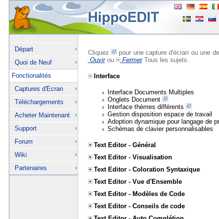
Départ
Cliquez
pour une capture d'écran ou une de
Ouvir
ou
Fermer
Tous les sujets.
Quoi de Neuf
Fonctionalités
Interface
Captures d'Ecran
Interface Documents Multiples
Onglets Document
Téléchargements
Interface thèmes différents
Gestion disposition espace de travail
Acheter Maintenant
Adoption dynamique pour langage de p
Support
Schémas de clavier personnalisables
Forum
Text Editor - Général
Wiki
Text Editor - Visualisation
Partenaires
Text Editor - Coloration Syntaxique
Text Editor - Vue d'Ensemble
Text Editor - Modèles de Code
Text Editor - Conseils de code
Text Editor - Auto Complétion