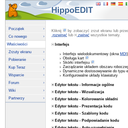
Początek
Kliknij
by zobaczyć zrzut ekranu lub prze
rozwinąć
lub
zwinąć
wszystkie tematy.
Co nowego
Właściwości
Interfejs
Zrzuty ekranu
Interfejs wielodokumentowy (okna
MDI
)
Obsługa kart
Pobieranie
Skórki interfejsu
Zarządzanie układem obszaru robocze
Kup Teraz
Dynamiczne dostosowywanie do typu 
Wsparcie
Konfigurowalne układy klawiatury
Forum
Edytor tekstu - Informacje ogólne
Wiki
Edytor tekstu - Wizualizacja
Partnerzy
Edytor tekstu - Kolorowanie składni
Edytor tekstu - Prezentacja kodu
Edytor tekstu - Szablony kodu
Edytor tekstu - Podpowiadanie kodu
Edytor tekstu - Auto-uzupełnianie