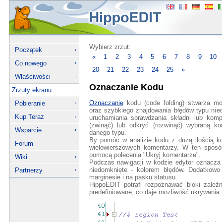
Wybierz zrzut:
Początek
«
1
2
3
4
5
6
7
8
9
10
Co nowego
20
21
22
23
24
25
»
Właściwości
Oznaczanie Kodu
Zrzuty ekranu
Oznaczanie
kodu (code folding) stwarza mo
Pobieranie
oraz szybkiego znajdowania błędów typu nied
Kup Teraz
uruchamiania sprawdzania składni lub komp
(zwinąć) lub odkryć (rozwinąć) wybraną ko
Wsparcie
danego typu.
By pomóc w analizie kodu z dużą ilością k
Forum
wielowierszowych komentarzy. W ten sposób
pomocą polecenia "Ukryj komentarze".
Wiki
Podczas nawigacji w kodzie edytor oznacza
niedomknięte - kolorem błędów. Dodatkow
Partnerzy
marginesie i na pasku statusu.
HippoEDIT potrafi rozpoznawać bloki zależ
predefiniowane, co daje możliwość ukrywania 