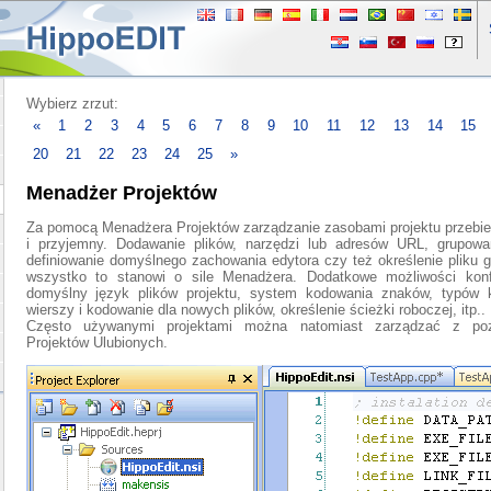
Wybierz zrzut:
«
1
2
3
4
5
6
7
8
9
10
11
12
13
14
15
20
21
22
23
24
25
»
Menadżer Projektów
Za pomocą Menadżera Projektów zarządzanie zasobami projektu przebie
i przyjemny. Dodawanie plików, narzędzi lub adresów URL, grupowan
definiowanie domyślnego zachowania edytora czy też określenie pliku g
wszystko to stanowi o sile Menadżera. Dodatkowe możliwości konfi
domyślny język plików projektu, system kodowania znaków, typów ko
wierszy i kodowanie dla nowych plików, określenie ścieżki roboczej, itp..
Często używanymi projektami można natomiast zarządzać z po
Projektów Ulubionych.