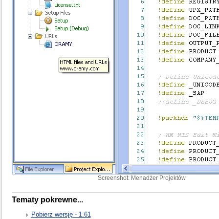
Screenshot: Menadżer Projektów
Tematy pokrewne...
Pobierz wersję - 1.61