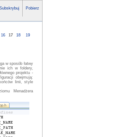
Subskrybuj
Pobierz
16
17
18
19
ga w sposób łatwy
ie ich w foldery,
łównego projektu -
guracji obejmują:
ńców linii, style
ziomu Menadżera