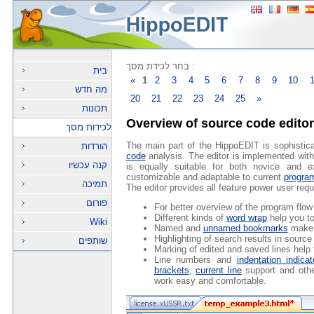
בחר לכידת מסך :
בית
«
1
2
3
4
5
6
7
8
9
10
מה חדש
20
21
22
23
24
25
»
תכונות
Overview of source code editor
לכידות מסך
The main part of the HippoEDIT is sophistic
הורדות
code
analysis. The editor is implemented with a
קנה עכשיו
is equally suitable for both novice and e
customizable and adaptable to current
progra
תמיכה
The editor provides all feature power user req
פורום
For better overview of the program flow
Different kinds of
word wrap
help you to
Wiki
Named and
unnamed bookmarks
make 
Highlighting of search results in sourc
שותפים
Marking of edited and saved lines help 
Line numbers and
indentation indicat
brackets
,
current line
support and oth
work easy and comfortable.