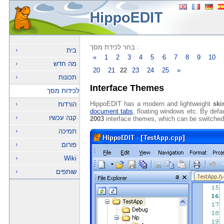
בחר לכידת מסך :
בית
«
1
2
3
4
5
6
7
8
9
10
מה חדש
20
21
22
23
24
25
»
תכונות
Interface Themes
לכידות מסך
HippoEDIT has a modern and lightweight
ski
הורדות
document tabs
, floating windows etc. By def
קנה עכשיו
2003
interface themes, which can be switche
תמיכה
פורום
Wiki
שותפים