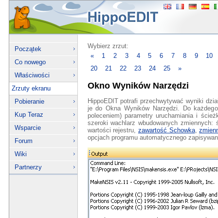
Wybierz zrzut:
Początek
«
1
2
3
4
5
6
7
8
9
10
Co nowego
20
21
22
23
24
25
»
Właściwości
Okno Wyników Narzędzi
Zrzuty ekranu
HippoEDIT potrafi przechwytywać wyniki dzia
Pobieranie
je do Okna Wyników Narzędzi. Do każdego
Kup Teraz
poleceniem) parametry uruchamiania i ście
szeroki wachlarz wbudowanych zmiennych: śc
Wsparcie
wartości rejestru,
zawartość Schowka
,
zmien
opcjach programu automatycznego zapisywani
Forum
Wiki
Partnerzy