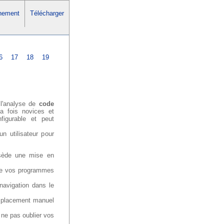
nement
Télécharger
6
17
18
19
 l'analyse de
code
a fois novices et
nfigurable et peut
n utilisateur pour
ssède une mise en
e de vos programmes
navigation dans le
emplacement manuel
ne pas oublier vos