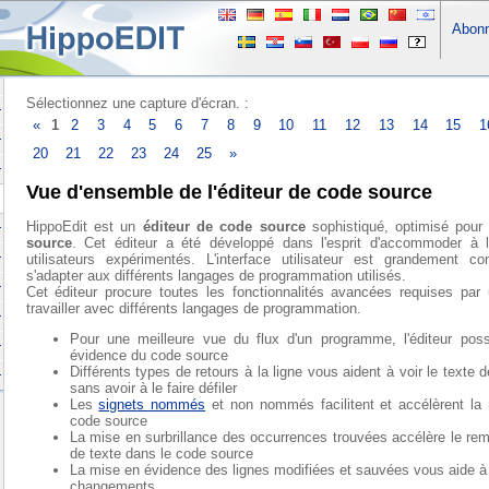
Abon
Sélectionnez une capture d'écran. :
«
1
2
3
4
5
6
7
8
9
10
11
12
13
14
15
1
20
21
22
23
24
25
»
Vue d'ensemble de l'éditeur de code source
HippoEdit est un
éditeur de code source
sophistiqué, optimisé pour
source
. Cet éditeur a été développé dans l'esprit d'accommoder à l
utilisateurs expérimentés. L'interface utilisateur est grandement co
s'adapter aux différents langages de programmation utilisés.
Cet éditeur procure toutes les fonctionnalités avancées requises par u
travailler avec différents langages de programmation.
Pour une meilleure vue du flux d'un programme, l'éditeur po
évidence du code source
Différents types de retours à la ligne vous aident à voir le text
sans avoir à le faire défiler
Les
signets nommés
et non nommés facilitent et accélèrent la 
code source
La mise en surbrillance des occurrences trouvées accélère le r
de texte dans le code source
La mise en évidence des lignes modifiées et sauvées vous aide à 
changements