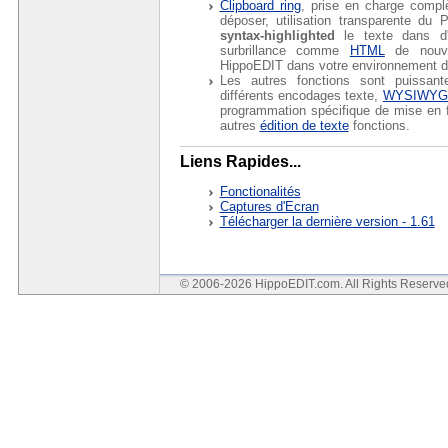
Clipboard ring
, prise en charge complè
déposer, utilisation transparente du P
syntax-highlighted
le texte dans d'a
surbrillance comme
HTML
de nou
HippoEDIT dans votre environnement de
Les autres fonctions sont puissan
différents encodages texte,
WYSIWYG im
programmation spécifique de mise en fo
autres
édition de texte
fonctions.
Liens Rapides...
Fonctionalités
Captures d'Ecran
Télécharger la dernière version - 1.61
© 2006-2026 HippoEDIT.com. All Rights Reserv