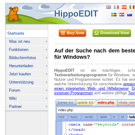
Startseite
Was ist neu
Funktionen
Auf der Suche nach dem best
für Windows?
Bildschirmfotos
Herunterladen
HippoEDIT
ist ein mächtiges, schn
Jetzt kaufen
Textverarbeitungsprogramm
für Windows, we
Nutzer und Programmierer richtet. Es hat ei
Unterstützung
welche Unterstützung für verschiedene
anpass
einen integrierten Web- und Hilfebrowser
,
D
Forum
externen Programmen
and weitere pfiffige
Tex
Wiki
Partner