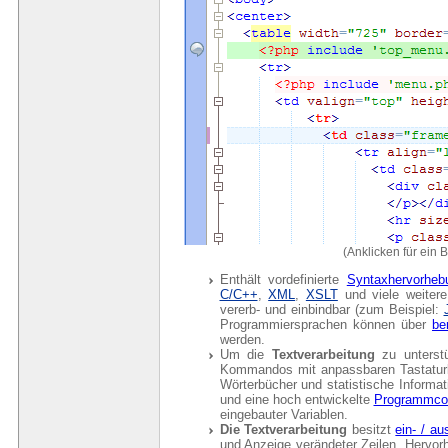
(Anklicken für ein B
Enthält vordefinierte
Syntaxhervorheb
C/C++
,
XML
,
XSLT
und viele weitere
vererb- und einbindbar (zum Beispiel:
Programmiersprachen können über
be
werden.
Um die
Textverarbeitung
zu unterstü
Kommandos mit anpassbaren Tastatur
Wörterbücher und statistische Informa
und eine hoch entwickelte
Programmcod
eingebauter Variablen.
Die Textverarbeitung
besitzt
ein- / a
und Anzeige verändeter Zeilen, Hervorh