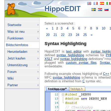
Select a screenshot :
Startseite
«
1
2
3
4
5
6
7
8
9
10
Was ist neu
20
21
22
23
24
25
»
Funktionen
Syntax Highlighting
Bildschirmfotos
HippoEDIT is
text editor
with
syntax highli
Herunterladen
defined
syntax highlighting
schemes for
PH
Jetzt kaufen
XSLT
and
syntax highlighting
definitions">mo
plugged with
custom syntax files
.
Syntax 
Unterstützung
embeddable.
Forum
Following example shows highlighting of
C++
f
MFC
syntax highlighting
schema is inherite
Wiki
definition is inherited from
C
syntax etc.
Partner