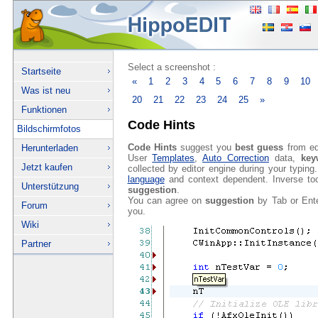
Select a screenshot :
Startseite
«
1
2
3
4
5
6
7
8
9
10
Was ist neu
20
21
22
23
24
25
»
Funktionen
Code Hints
Bildschirmfotos
Code Hints
suggest you
best guess
from ed
Herunterladen
User
Templates
,
Auto Correction
data,
key
Jetzt kaufen
collected by editor engine during your typin
language
and context dependent. Inverse tool
Unterstützung
suggestion
.
You can agree on
suggestion
by Tab or Ente
Forum
you.
Wiki
Partner