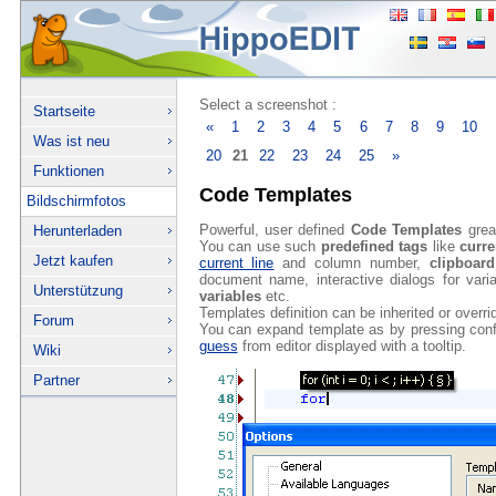
Select a screenshot :
Startseite
«
1
2
3
4
5
6
7
8
9
10
Was ist neu
20
21
22
23
24
25
»
Funktionen
Code Templates
Bildschirmfotos
Powerful, user defined
Code Templates
great
Herunterladen
You can use such
predefined tags
like
curre
Jetzt kaufen
current line
and column number,
clipboard
document name, interactive dialogs for varia
Unterstützung
variables
etc.
Templates definition can be inherited or overri
Forum
You can expand template as by pressing conf
guess
from editor displayed with a tooltip.
Wiki
Partner