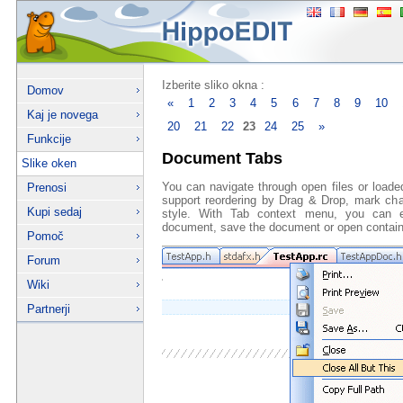
Izberite sliko okna :
Domov
«
1
2
3
4
5
6
7
8
9
10
Kaj je novega
20
21
22
23
24
25
»
Funkcije
Document Tabs
Slike oken
You can navigate through open files or loa
Prenosi
support reordering by Drag & Drop, mark ch
Kupi sedaj
style. With Tab context menu, you can ex
document, save the document or open containi
Pomoč
Forum
Wiki
Partnerji