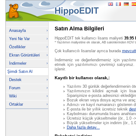
Satın Alma Bilgileri
Anasayfa
HippoEDIT tek kullanıcı lisans maliyeti
39.95
Yeni Ne Var
* Yazılımın maliyetine ek olarak, AB sakinlerinden KDV ta
Özellikler
Çok kullanıcılı lisanslar ayrıca burada
mevcutt
Ekran Görüntüleri
İndirmeniz ve değerlendirmeniz için yazılım
İndirmeler
etmek için yazılımımızı çevrimiçi satıyoruz
işlenir.
Şimdi Satın Al
Kayıtlı bir kullanıcı olarak,:
Destek
Yazılımı 30 günlük değerlendirmenin öt
Forum
Yazılımınızın kilidini açmak için lisa
Siparişinize e-posta adresinizi eklediği
Wiki
Bozuk ekran veya dosya açma ve araç
Ortaklar
Adınızı ve kayıt numaranızı gösteren değ
E-posta ile bir yıllık ücretsiz teknik
des
Kaybolması durumunda lisans anahtarın
Ücretsiz küçük yükseltmeler (ör., 1.0 ->
Büyük yükseltmeler için indirim (ör., 1.0
Daha fazla detay...