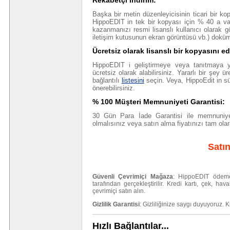
Rekabetçi indirim:
Başka bir metin düzenleyicisinin ticari bir ko
HippoEDIT in tek bir kopyası için % 40 a var
kazanmanızı resmi lisanslı kullanıcı olarak g
iletişim kutusunun ekran görüntüsü vb.) dok
Ücretsiz olarak lisanslı bir kopyasını ed
HippoEDIT i geliştirmeye veya tanıtmaya yar
ücretsiz olarak alabilirsiniz. Yararlı bir şey ü
bağlantılı
listesini
seçin. Veya, HippoEdit in sür
önerebilirsiniz.
% 100 Müşteri Memnuniyeti Garantisi:
30 Gün Para İade Garantisi ile memnuniy
olmalısınız veya satın alma fiyatınızı tam ola
Satın
Güvenli Çevrimiçi Mağaza
: HippoEDIT ödeme 
tarafından gerçekleştirilir. Kredi kartı, çek, ha
çevrimiçi satın alın.
Gizlilik Garantisi
: Gizliliğinize saygı duyuyoruz. Ki
Hızlı Bağlantılar...