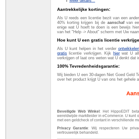
Meer details...
Aantrekkelijke kortingen:
Als U reeds een licentie bezit van een and
40% korting krijgen bij de
aanschaf
van een
enige wat U hoeft te doen is een bewijs hie
van het "Help -> About" scherm met Uw naam)
Hoe kunt U een gratis licentie verkrijg
Als U kunt helpen in het verder
ontwikkele
gratis
licentie verkrijgen. Kijk
hier
wat U al
verkrijgen of laat ons weten wat U denkt dat i
100% Tevredenheidsgarantie:
Wij bieden U een 30-dagen Niet Goed Geld Ter
over het product krijgt U van ons het gehele 
Aans
Beveiligde Web Winkel
: Het HippoEDIT beta
wereldwijde marktleider in eCommerce. U kunt on
met een geldcheck of contant in verschillende 
Privacy Garantie
: Wij respecteren Uw privac
vertrouwelijk behandeld.