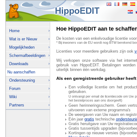
Hoe HippoEDIT aan te schaffe
Home
De kosten van een enkelvoudige licentie vo
Wat is er Nieuw
* Bij inwoners van de EU wordt nog BTW berekend bo
Mogelijkheden
Licenties voor meerdere gebruikers zijn ook
v
Schermafbeeldingen
Wij verkopen onze software via het interne
Downloads
gebruik van HippoEDIT. Betalingen worden
uiterlijk binnen één werkdag.
Nu aanschaffen
Als een geregistreerde gebruiker heef
Ondersteuning
Een volledige licentie om het produc
Forum
gebruiken.
Wiki
U ontvangt per email de licentiecode om Uw pr
het bestelproces aan ons doorgeeft)
Partners
Geen herinneringsscherm. Geen vertr
uitvoeren van externe programma's
De weergaven van Uw naam en registra
Eén jaar
gratis
technische
ondersteuni
Gratis heruitgave van Uw registratieco
Gratis tussentijds upgraden (bijvoorbee
Kortingen op nieuwe versies (bijvoorbee