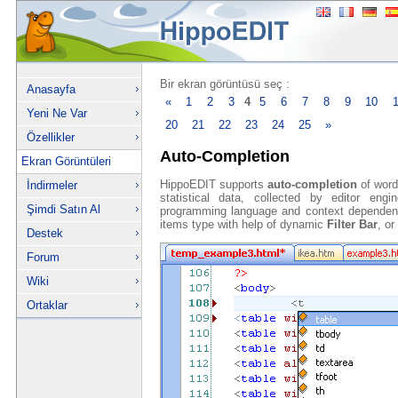
Bir ekran görüntüsü seç :
Anasayfa
«
1
2
3
4
5
6
7
8
9
10
Yeni Ne Var
20
21
22
23
24
25
»
Özellikler
Auto-Completion
Ekran Görüntüleri
HippoEDIT supports
auto-completion
of word
İndirmeler
statistical data, collected by editor en
Şimdi Satın Al
programming language and context depende
items type with help of dynamic
Filter Bar
, or
Destek
Forum
Wiki
Ortaklar