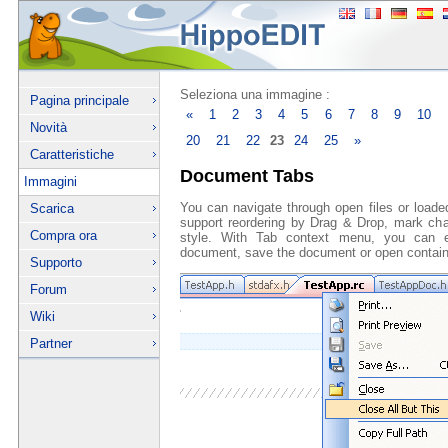
Seleziona una immagine :
Pagina principale
«
1
2
3
4
5
6
7
8
9
10
Novità
20
21
22
23
24
25
»
Caratteristiche
Document Tabs
Immagini
You can navigate through open files or loa
Scarica
support reordering by Drag & Drop, mark ch
Compra ora
style. With Tab context menu, you can ex
document, save the document or open containi
Supporto
Forum
Wiki
Partner