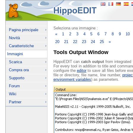
Seleziona una immagine :
Pagina principale
«
1
2
3
4
5
6
7
8
9
10
Novità
20
21
22
23
24
25
»
Caratteristiche
Tools Output Window
Immagini
HippoEDIT can
catch output
from integrated 
Scarica
For every tool in addition to title and comman
Compra ora
configure the
editor
to save all files before exe
file or directory, file name, line number,
projec
Supporto
environment variables
) as parameters.
Forum
Wiki
Partner