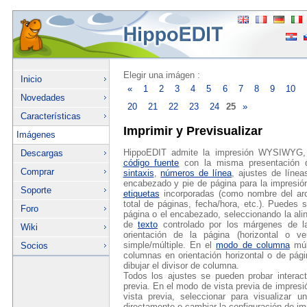
Elegir una imágen :
Inicio
«
1
2
3
4
5
6
7
8
9
10
Novedades
20
21
22
23
24
25
»
Características
Imprimir y Previsualizar
Imágenes
HippoEDIT admite la impresión WYSIWYG, 
Descargas
código fuente
con la misma presentación q
Comprar
sintaxis
,
números de línea
, ajustes de líne
encabezado y pie de página para la impresió
Soporte
etiquetas
incorporadas (como nombre del archi
total de páginas, fecha/hora, etc.). Puedes 
Foro
página o el encabezado, seleccionando la alin
de
texto
controlado por los márgenes de la 
Wiki
orientación de la página (horizontal o v
simple/múltiple. En el
modo de columna
múlt
Socios
columnas en orientación horizontal o de pág
dibujar el divisor de columna.
Todos los ajustes se pueden probar interac
previa. En el modo de vista previa de impres
vista previa, seleccionar para visualizar 
directamente o cambiar la configuración de im