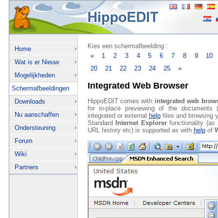
Kies een schermafbeelding :
Home
«
1
2
3
4
5
6
7
8
9
10
Wat is er Nieuw
20
21
22
23
24
25
»
Mogelijkheden
Integrated Web Browser
Schermafbeeldingen
HippoEDIT comes with
integrated web brow
Downloads
for in-place previewing of the documents
Nu aanschaffen
integrated or external
help
files and browsing 
Standard
Internet Explorer
functionality (a
Ondersteuning
URL history etc) is supported as with
help
of
W
Forum
Wiki
Partners