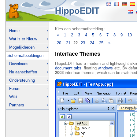
Kies een schermafbeelding :
Home
«
1
2
3
4
5
6
7
8
9
10
Wat is er Nieuw
20
21
22
23
24
25
»
Mogelijkheden
Interface Themes
Schermafbeeldingen
HippoEDIT has a modern and lightweight
ski
Downloads
document tabs
, floating
windows
etc. By defa
Nu aanschaffen
2003
interface themes, which can be switche
Ondersteuning
Forum
Wiki
Partners